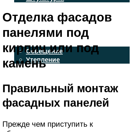
ВЕНТИЛИРУЕМЫЕ ФАСАДЫ
Отделка фасадов
ФАСАДНЫЙ САЙДИНГ
панелями под
ОСВЕЩЕНИЕ И УТЕПЛЕНИЕ
кирпич или под
Освещение
камень
Утепление
ДЕКОР
Правильный монтаж
МЕНЮ
фасадных панелей
Прежде чем приступить к