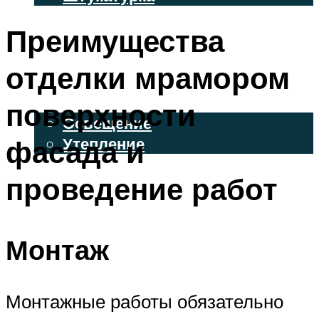
ВЕНТИЛИРУЕМЫЕ ФАСАДЫ
Преимущества
ФАСАДНЫЙ САЙДИНГ
отделки мрамором
ОСВЕЩЕНИЕ И УТЕПЛЕНИЕ
поверхности
Освещение
фасада и
Утепление
ДЕКОР
проведение работ
МЕНЮ
Монтаж
Монтажные работы обязательно