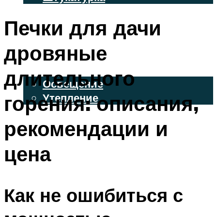
ВЕНТИЛИРУЕМЫЕ ФАСАДЫ
Печки для дачи
ФАСАДНЫЙ САЙДИНГ
дровяные
ОСВЕЩЕНИЕ И УТЕПЛЕНИЕ
длительного
Освещение
горения: описания,
Утепление
ДЕКОР
рекомендации и
цена
МЕНЮ
Как не ошибиться с