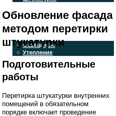
ВЕНТИЛИРУЕМЫЕ ФАСАДЫ
Обновление фасада
ФАСАДНЫЙ САЙДИНГ
методом перетирки
ОСВЕЩЕНИЕ И УТЕПЛЕНИЕ
штукатурки
Освещение
Утепление
Подготовительные
ДЕКОР
работы
МЕНЮ
Перетирка штукатурки внутренних
помещений в обязательном
порядке включает проведение