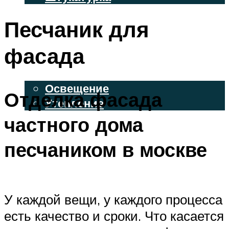
ВЕНТИЛИРУЕМЫЕ ФАСАДЫ
Песчаник для
ФАСАДНЫЙ САЙДИНГ
фасада
ОСВЕЩЕНИЕ И УТЕПЛЕНИЕ
Освещение
Отделка фасада
Утепление
частного дома
ДЕКОР
песчаником в москве
МЕНЮ
У каждой вещи, у каждого процесса
есть качество и сроки. Что касается