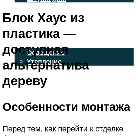
ВЕНТИЛИРУЕМЫЕ ФАСАДЫ
Блок Хаус из
ФАСАДНЫЙ САЙДИНГ
пластика —
ОСВЕЩЕНИЕ И УТЕПЛЕНИЕ
доступная
Освещение
альтернатива
Утепление
ДЕКОР
дереву
МЕНЮ
Особенности монтажа
Перед тем, как перейти к отделке