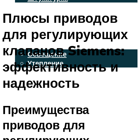
ВЕНТИЛИРУЕМЫЕ ФАСАДЫ
Плюсы приводов
ФАСАДНЫЙ САЙДИНГ
для регулирующих
ОСВЕЩЕНИЕ И УТЕПЛЕНИЕ
клапанов Siemens:
Освещение
эффективность и
Утепление
ДЕКОР
надежность
МЕНЮ
Преимущества
приводов для