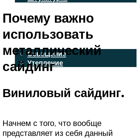
ВЕНТИЛИРУЕМЫЕ ФАСАДЫ
Почему важно
ФАСАДНЫЙ САЙДИНГ
использовать
ОСВЕЩЕНИЕ И УТЕПЛЕНИЕ
металлический
Освещение
сайдинг
Утепление
ДЕКОР
Виниловый сайдинг.
МЕНЮ
Начнем с того, что вообще
представляет из себя данный