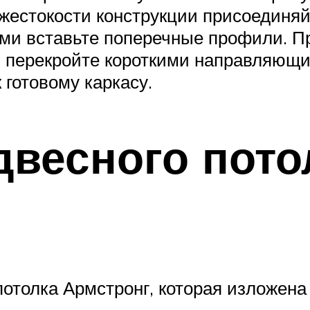
естокости конструкции присоединяйт
 вставьте поперечные профили. При
 перекройте короткими направляющи
 готовому каркасу.
двесного пото
отолка Армстронг, которая изложена 