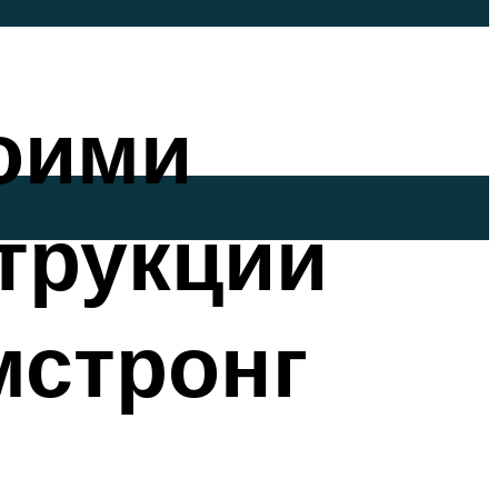
оими
трукции
мстронг