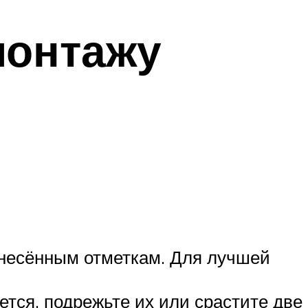
монтажу
анесённым отметкам. Для лучшей
тся, подрежьте их или срастите две