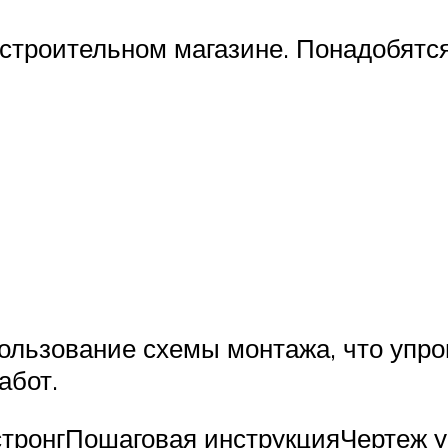
строительном магазине. Понадобятся
пользование схемы монтажа, что упр
абот.
тронгПошаговая инструкцияЧертеж у