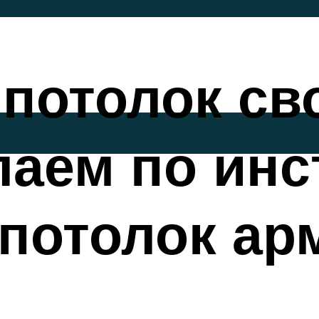
 потолок св
лаем по инс
потолок ар