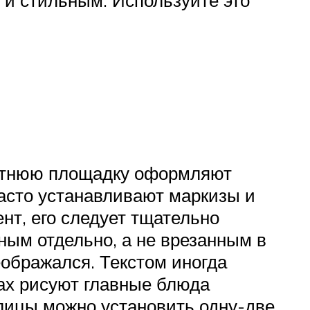
 и стильным. Используйте это
летнюю площадку оформляют
асто устанавливают маркизы и
т, его следует тщательно
ным отдельно, а не врезанным в
ображался. Текстом иногда
лах рисуют главные блюда
улицы можно установить одну-две