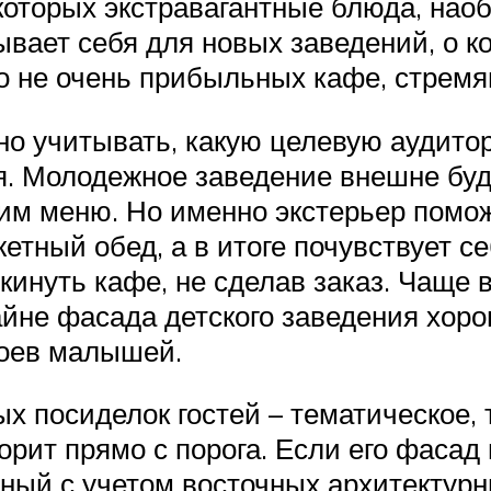
оторых экстравагантные блюда, наоб
ывает себя для новых заведений, о к
о не очень прибыльных кафе, стрем
но учитывать, какую целевую аудито
я. Молодежное заведение внешне буд
гим меню. Но именно экстерьер помож
етный обед, а в итоге почувствует с
кинуть кафе, не сделав заказ. Чаще 
айне фасада детского заведения хор
роев малышей.
х посиделок гостей – тематическое, 
орит прямо с порога. Если его фасад
нный с учетом восточных архитектурн