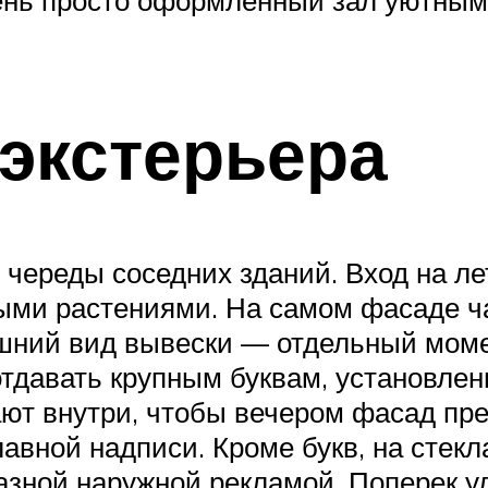
ень просто оформленный зал уютным
экстерьера
з череды соседних зданий. Вход на 
ными растениями. На самом фасаде ч
шний вид вывески — отдельный момен
тдавать крупным буквам, установлен
ют внутри, чтобы вечером фасад пре
лавной надписи. Кроме букв, на стек
разной наружной рекламой. Поперек 