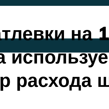
тлевки на 1
а использу
р расхода 