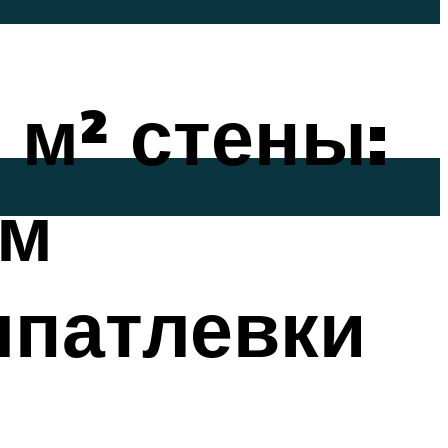
 м² стены:
ем
шпатлевки