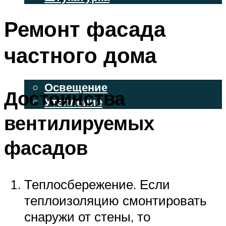
ВЕНТИЛИРУЕМЫЕ ФАСАДЫ
Ремонт фасада
ФАСАДНЫЙ САЙДИНГ
частного дома
ОСВЕЩЕНИЕ И УТЕПЛЕНИЕ
Освещение
Достоинства
Утепление
вентилируемых
ДЕКОР
фасадов
МЕНЮ
Теплосбережение. Если
теплоизоляцию смонтировать
снаружи от стены, то