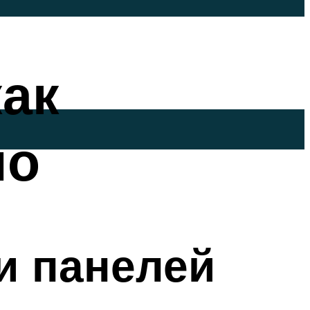
как
но
и панелей