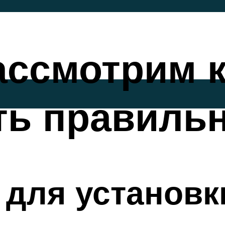
ассмотрим 
ть правиль
для установк