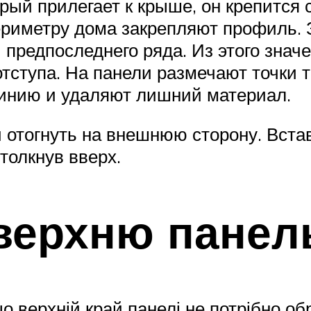
орый прилегает к крыше, он крепится
риметру дома закрепляют профиль. 
 предпоследнего ряда. Из этого знач
тступа. На панели размечают точки 
линию и удаляют лишний материал.
 отогнуть на внешнюю сторону. Вста
толкнув вверх.
 верхню панел
що верхній край панелі не потрібно о