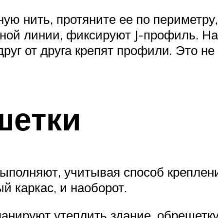
ую нить, протяните ее по периметру,
ной линии, фиксируют J-профиль. На 
руг от друга крепят профили. Это не
шетки
полняют, учитывая способ креплени
й каркас, и наоборот.
анируют утеплить здание, обрешетку