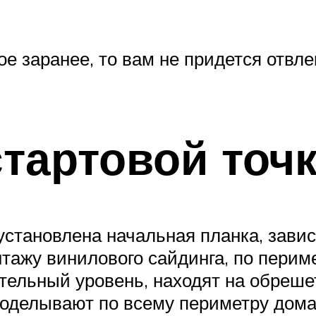
е заранее, то вам не придется отвле
тартовой точ
 установлена начальная планка, зави
нтажу винилового сайдинга, по перим
тельный уровень, находят на обреше
роделывают по всему периметру дома