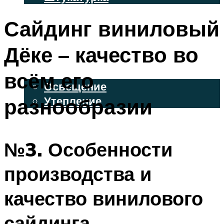
ВЕНТИЛИРУЕМЫЕ ФАСАДЫ
Сайдинг виниловый
ФАСАДНЫЙ САЙДИНГ
Дёке – качество во
ОСВЕЩЕНИЕ И УТЕПЛЕНИЕ
всём его
Освещение
разнообразии
Утепление
ДЕКОР
№3. Особенности
МЕНЮ
производства и
качество винилового
сайдинга