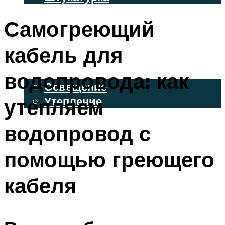
ВЕНТИЛИРУЕМЫЕ ФАСАДЫ
Самогреющий
ФАСАДНЫЙ САЙДИНГ
кабель для
ОСВЕЩЕНИЕ И УТЕПЛЕНИЕ
водопровода: как
Освещение
утепляем
Утепление
ДЕКОР
водопровод с
помощью греющего
МЕНЮ
кабеля