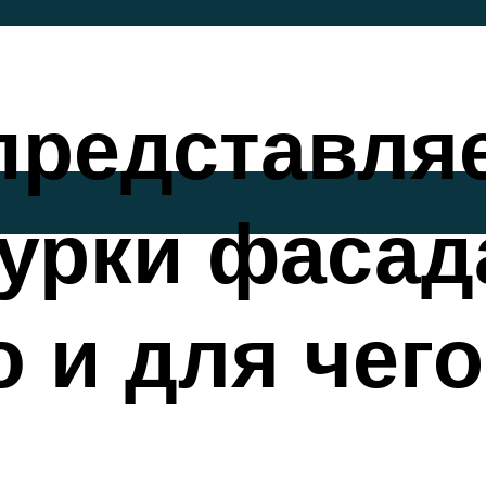
представляе
урки фасад
 и для чего