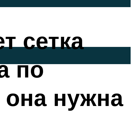
т сетка
а по
 она нужна