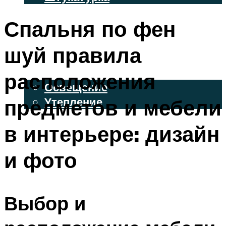
ВЕНТИЛИРУЕМЫЕ ФАСАДЫ
Спальня по фен
ФАСАДНЫЙ САЙДИНГ
шуй правила
ОСВЕЩЕНИЕ И УТЕПЛЕНИЕ
расположения
Освещение
предметов и мебели
Утепление
ДЕКОР
в интерьере: дизайн
и фото
МЕНЮ
Выбор и