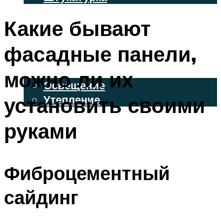
ВЕНТИЛИРУЕМЫЕ ФАСАДЫ
Какие бывают
ФАСАДНЫЙ САЙДИНГ
фасадные панели,
ОСВЕЩЕНИЕ И УТЕПЛЕНИЕ
можно ли их
Освещение
установить своими
Утепление
ДЕКОР
руками
МЕНЮ
Фиброцементный
сайдинг