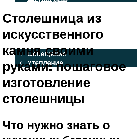
ВЕНТИЛИРУЕМЫЕ ФАСАДЫ
Столешница из
ФАСАДНЫЙ САЙДИНГ
искусственного
ОСВЕЩЕНИЕ И УТЕПЛЕНИЕ
камня своими
Освещение
руками: пошаговое
Утепление
ДЕКОР
изготовление
столешницы
МЕНЮ
Что нужно знать о