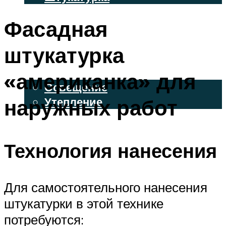
ВЕНТИЛИРУЕМЫЕ ФАСАДЫ
Фасадная
ФАСАДНЫЙ САЙДИНГ
штукатурка
ОСВЕЩЕНИЕ И УТЕПЛЕНИЕ
«американка» для
Освещение
наружных работ
Утепление
ДЕКОР
Технология нанесения
МЕНЮ
Для самостоятельного нанесения
штукатурки в этой технике
потребуются: