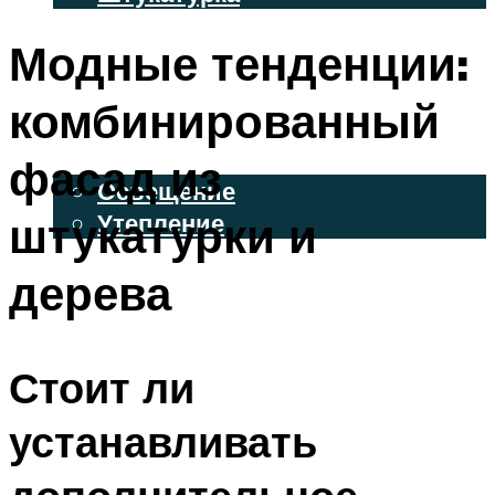
ВЕНТИЛИРУЕМЫЕ ФАСАДЫ
Модные тенденции:
ФАСАДНЫЙ САЙДИНГ
комбинированный
ОСВЕЩЕНИЕ И УТЕПЛЕНИЕ
фасад из
Освещение
штукатурки и
Утепление
ДЕКОР
дерева
МЕНЮ
Стоит ли
устанавливать