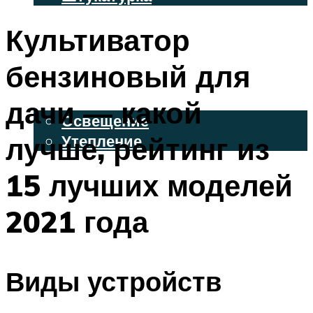
ВЕНТИЛИРУЕМЫЕ ФАСАДЫ
Культиватор
ФАСАДНЫЙ САЙДИНГ
бензиновый для
ОСВЕЩЕНИЕ И УТЕПЛЕНИЕ
дачи — какой
Освещение
лучше, рейтинг из
Утепление
ДЕКОР
15 лучших моделей
2021 года
МЕНЮ
Виды устройств