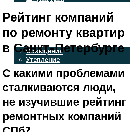
ВЕНТИЛИРУЕМЫЕ ФАСАДЫ
Рейтинг компаний
ФАСАДНЫЙ САЙДИНГ
по ремонту квартир
ОСВЕЩЕНИЕ И УТЕПЛЕНИЕ
в Санкт-Петербурге
Освещение
Утепление
С какими проблемами
ДЕКОР
сталкиваются люди,
МЕНЮ
не изучившие рейтинг
ремонтных компаний
СПб?