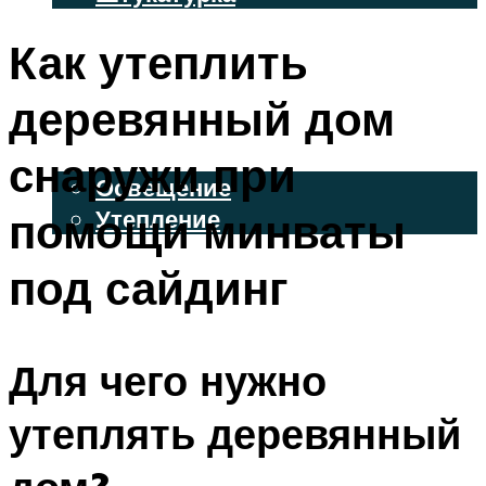
ВЕНТИЛИРУЕМЫЕ ФАСАДЫ
Как утеплить
ФАСАДНЫЙ САЙДИНГ
деревянный дом
ОСВЕЩЕНИЕ И УТЕПЛЕНИЕ
снаружи при
Освещение
помощи минваты
Утепление
ДЕКОР
под сайдинг
МЕНЮ
Для чего нужно
утеплять деревянный