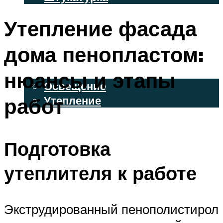
ВЕНТИЛИРУЕМЫЕ ФАСАДЫ
Утепление фасада
ФАСАДНЫЙ САЙДИНГ
дома пенопластом:
ОСВЕЩЕНИЕ И УТЕПЛЕНИЕ
нюансы и этапы
Освещение
работ
Утепление
ДЕКОР
Подготовка
МЕНЮ
утеплителя к работе
Экструдированный пенополистирол