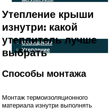
ВЕНТИЛИРУЕМЫЕ ФАСАДЫ
Утепление крыши
ФАСАДНЫЙ САЙДИНГ
изнутри: какой
ОСВЕЩЕНИЕ И УТЕПЛЕНИЕ
утеплитель лучше
Освещение
выбрать
Утепление
ДЕКОР
Способы монтажа
МЕНЮ
Монтаж термоизоляционного
материала изнутри выполнять