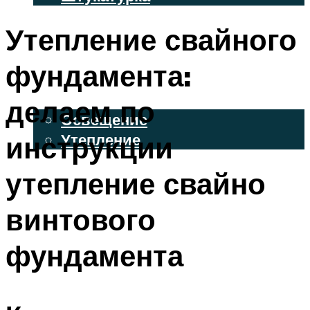
ВЕНТИЛИРУЕМЫЕ ФАСАДЫ
Утепление свайного
ФАСАДНЫЙ САЙДИНГ
фундамента:
ОСВЕЩЕНИЕ И УТЕПЛЕНИЕ
делаем по
Освещение
инструкции
Утепление
ДЕКОР
утепление свайно
винтового
МЕНЮ
фундамента