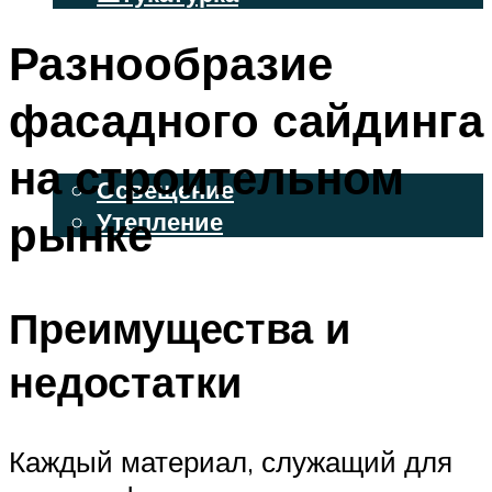
ВЕНТИЛИРУЕМЫЕ ФАСАДЫ
Разнообразие
ФАСАДНЫЙ САЙДИНГ
фасадного сайдинга
ОСВЕЩЕНИЕ И УТЕПЛЕНИЕ
на строительном
Освещение
рынке
Утепление
ДЕКОР
Преимущества и
МЕНЮ
недостатки
Каждый материал, служащий для