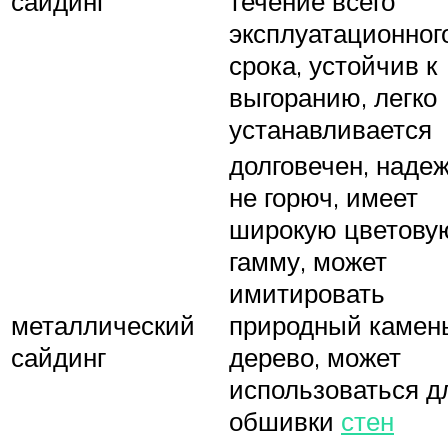
сайдинг
течение всего
эксплуатационног
срока, устойчив к
выгоранию, легко
устанавливается
долговечен, надеж
не горюч, имеет
широкую цветову
гамму, может
имитировать
металлический
природный камен
сайдинг
дерево, может
использоваться д
обшивки
стен