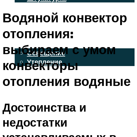
ВЕНТИЛИРУЕМЫЕ ФАСАДЫ
Водяной конвектор
ФАСАДНЫЙ САЙДИНГ
отопления:
ОСВЕЩЕНИЕ И УТЕПЛЕНИЕ
выбираем с умом
Освещение
конвекторы
Утепление
ДЕКОР
отопления водяные
МЕНЮ
Достоинства и
недостатки