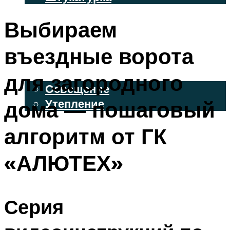
ВЕНТИЛИРУЕМЫЕ ФАСАДЫ
Выбираем
ФАСАДНЫЙ САЙДИНГ
въездные ворота
ОСВЕЩЕНИЕ И УТЕПЛЕНИЕ
для загородного
Освещение
дома — пошаговый
Утепление
ДЕКОР
алгоритм от ГК
«АЛЮТЕХ»
МЕНЮ
Серия