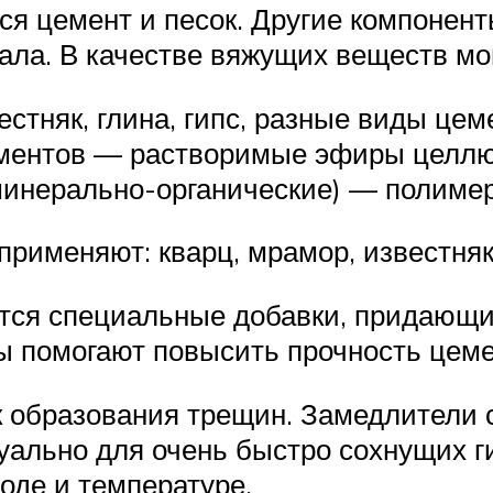
ся цемент и песок. Другие компонен
ала. В качестве вяжущих веществ мог
тняк, глина, гипс, разные виды цем
ементов — растворимые эфиры целл
инерально-органические) — полимер
применяют: кварц, мрамор, известня
ся специальные добавки, придающи
 помогают повысить прочность цем
 образования трещин. Замедлители 
туально для очень быстро сохнущих г
оде и температуре.