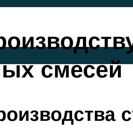
роизводств
ных смесей
роизводства 