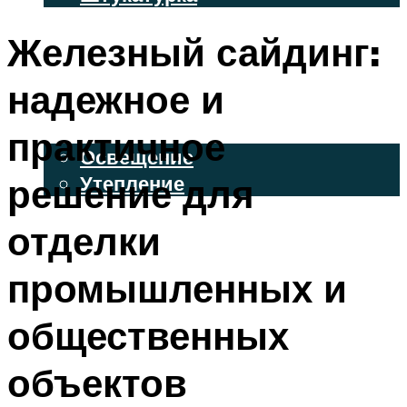
ВЕНТИЛИРУЕМЫЕ ФАСАДЫ
Железный сайдинг:
ФАСАДНЫЙ САЙДИНГ
надежное и
ОСВЕЩЕНИЕ И УТЕПЛЕНИЕ
практичное
Освещение
решение для
Утепление
ДЕКОР
отделки
промышленных и
МЕНЮ
общественных
объектов