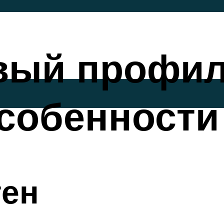
ый профил
собенности
тен