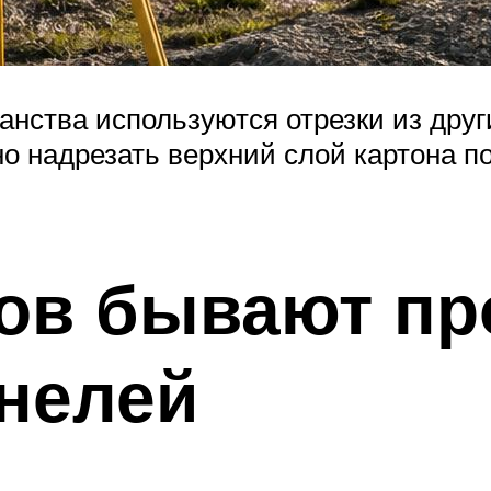
нства используются отрезки из друг
 надрезать верхний слой картона по 
ров бывают п
нелей