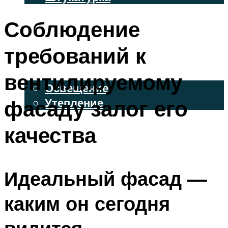
ВЕНТИЛИРУЕМЫЕ ФАСАДЫ
Соблюдение
ФАСАДНЫЙ САЙДИНГ
требований к
ОСВЕЩЕНИЕ И УТЕПЛЕНИЕ
вентилируемому
Освещение
фасаду залог его
Утепление
ДЕКОР
качества
МЕНЮ
Идеальный фасад —
каким он сегодня