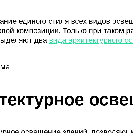
ание единого стиля всех видов осве
вой композиции. Только при таком ра
выделяют два
вида архитектурного о
ома
тектурное осв
урное освещение зданий, позволяющ