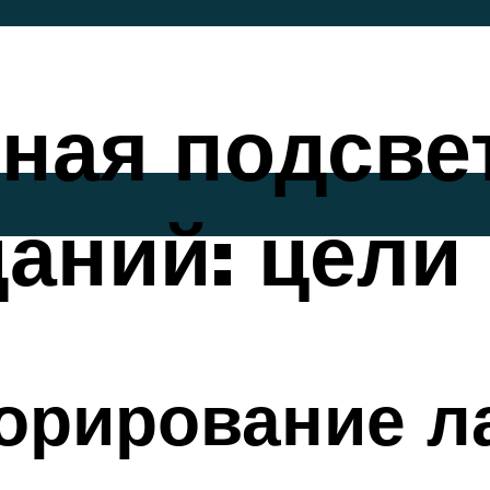
ная подсве
аний: цели 
корирование 