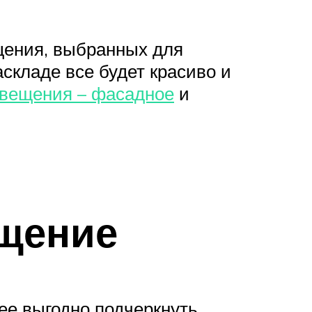
щения, выбранных для
складе все будет красиво и
свещения – фасадное
и
ещение
ее выгодно подчеркнуть