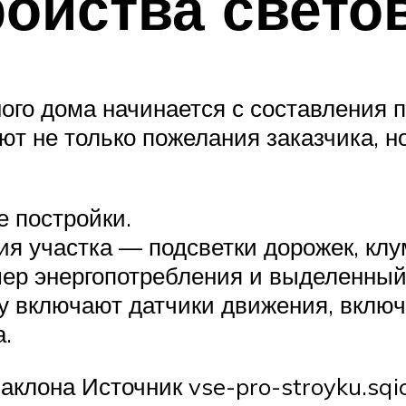
ройства свето
го дома начинается с составления п
т не только пожелания заказчика, но
е постройки.
я участка — подсветки дорожек, клум
ер энергопотребления и выделенный
му включают датчики движения, вклю
.
клона Источник vse-pro-stroyku.sqi