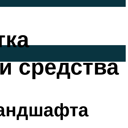
тка
и средства
ландшафта