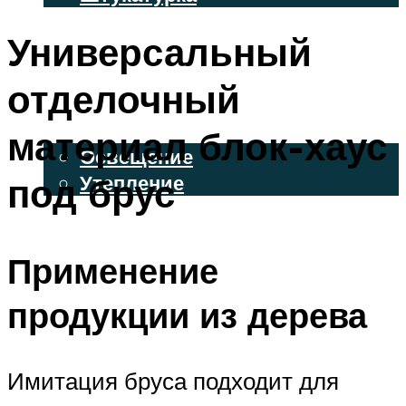
ВЕНТИЛИРУЕМЫЕ ФАСАДЫ
Универсальный
ФАСАДНЫЙ САЙДИНГ
отделочный
ОСВЕЩЕНИЕ И УТЕПЛЕНИЕ
материал блок-хаус
Освещение
под брус
Утепление
ДЕКОР
Применение
МЕНЮ
продукции из дерева
Имитация бруса подходит для