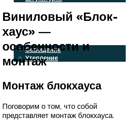
ВЕНТИЛИРУЕМЫЕ ФАСАДЫ
Виниловый «Блок-
ФАСАДНЫЙ САЙДИНГ
хаус» —
ОСВЕЩЕНИЕ И УТЕПЛЕНИЕ
особенности и
Освещение
монтаж
Утепление
ДЕКОР
Монтаж блокхауса
МЕНЮ
Поговорим о том, что собой
представляет монтаж блокхауса.