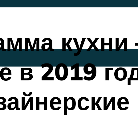
амма кухни
 в 2019 год
зайнерские