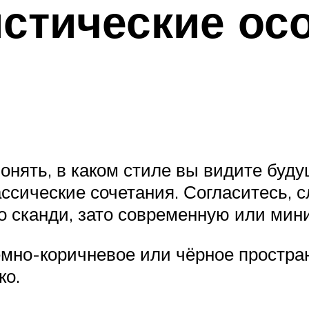
истические ос
онять, в каком стиле вы видите буду
ссические сочетания. Согласитесь, 
о сканди, зато современную или мин
ёмно-коричневое или чёрное простра
ко.