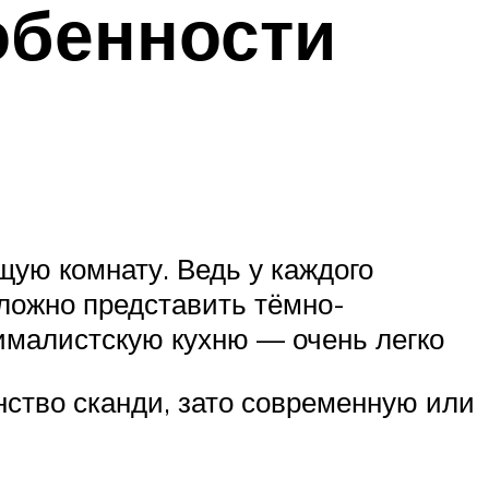
обенности
щую комнату. Ведь у каждого
сложно представить тёмно-
ималистскую кухню — очень легко
нство сканди, зато современную или