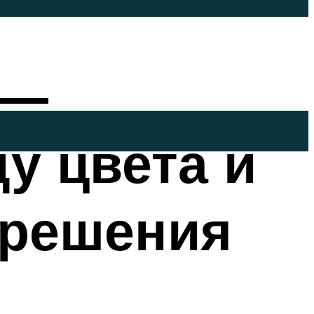
 —
у цвета и
 решения