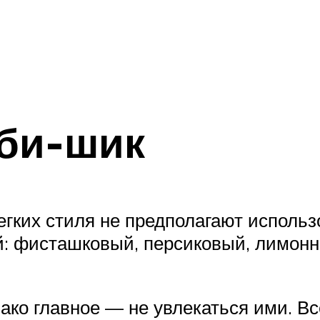
би-шик
гких стиля не предполагают использ
й: фисташковый, персиковый, лимонн
нако главное — не увлекаться ими. Вс