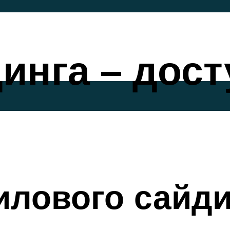
инга – дос
илового сайди