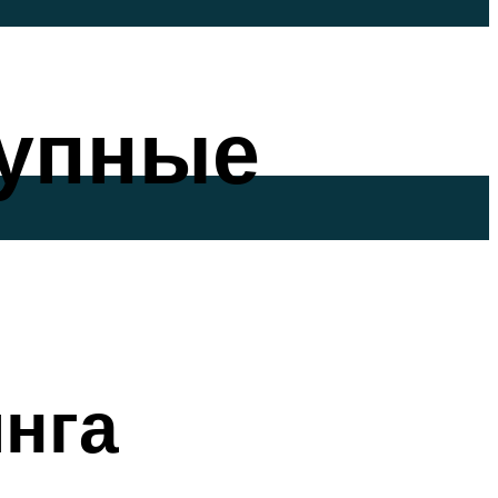
тупные
нга