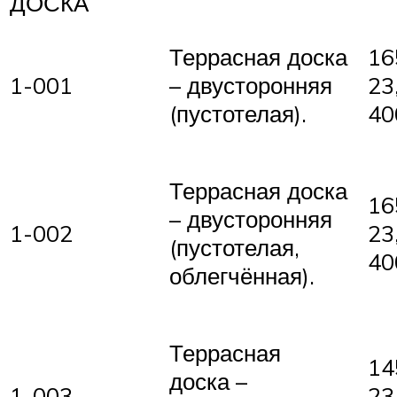
ДОСКА
Террасная доска
16
1-001
– двусторонняя
23
(пустотелая).
40
Террасная доска
16
– двусторонняя
1-002
23
(пустотелая,
40
облегчённая).
Террасная
14
доска –
1-003
23