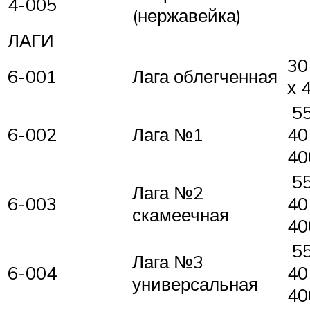
4-005
(нержавейка)
ЛАГИ
30
6-001
Лага облегченная
х 
55
6-002
Лага №1
40
40
55
Лага №2
6-003
40
скамеечная
40
55
Лага №3
6-004
40
универсальная
40