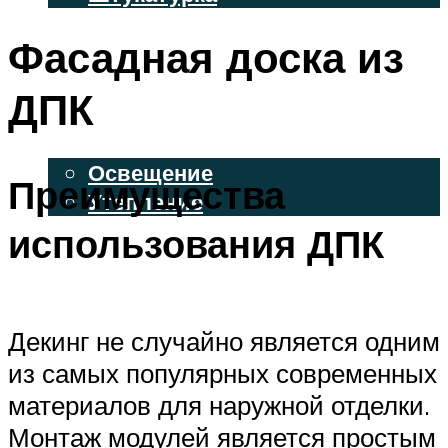
ВЕНТИЛИРУЕМЫЕ ФАСАДЫ
Фасадная доска из
ФАСАДНЫЙ САЙДИНГ
ДПК
ОСВЕЩЕНИЕ И УТЕПЛЕНИЕ
Освещение
Преимущества
Утепление
использования ДПК
ДЕКОР
МЕНЮ
Декинг не случайно является одним
из самых популярных современных
материалов для наружной отделки.
Монтаж модулей является простым