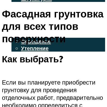
ВЕНТИЛИРУЕМЫЕ ФАСАДЫ
Фасадная грунтовка
ФАСАДНЫЙ САЙДИНГ
для всех типов
ОСВЕЩЕНИЕ И УТЕПЛЕНИЕ
поверхности
Освещение
Утепление
Как выбрать?
ДЕКОР
МЕНЮ
Если вы планируете приобрести
грунтовку для проведения
отделочных работ, предварительно
необходимо определиться с