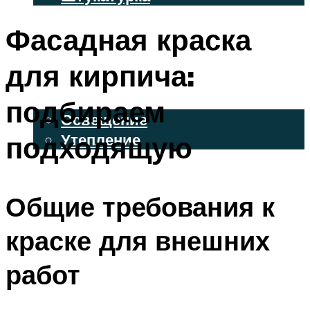
ВЕНТИЛИРУЕМЫЕ ФАСАДЫ
Фасадная краска
ФАСАДНЫЙ САЙДИНГ
для кирпича:
ОСВЕЩЕНИЕ И УТЕПЛЕНИЕ
подбираем
Освещение
подходящую
Утепление
ДЕКОР
Общие требования к
МЕНЮ
краске для внешних
работ