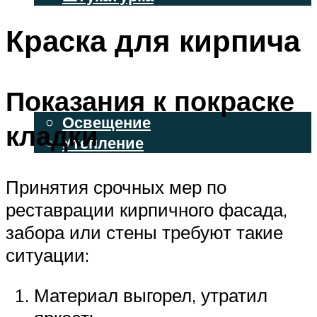
ВЕНТИЛИРУЕМЫЕ ФАСАДЫ
Краска для кирпича
ФАСАДНЫЙ САЙДИНГ
Показания к покраске
ОСВЕЩЕНИЕ И УТЕПЛЕНИЕ
Освещение
кладки
Утепление
ДЕКОР
Принятия срочных мер по
реставрации кирпичного фасада,
МЕНЮ
забора или стены требуют такие
ситуации:
Материал выгорел, утратил