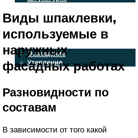
ВЕНТИЛИРУЕМЫЕ ФАСАДЫ
Виды шпаклевки,
ФАСАДНЫЙ САЙДИНГ
используемые в
ОСВЕЩЕНИЕ И УТЕПЛЕНИЕ
наружных
Освещение
фасадных работах
Утепление
ДЕКОР
Разновидности по
МЕНЮ
составам
В зависимости от того какой