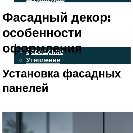
ВЕНТИЛИРУЕМЫЕ ФАСАДЫ
Фасадный декор:
ФАСАДНЫЙ САЙДИНГ
особенности
ОСВЕЩЕНИЕ И УТЕПЛЕНИЕ
оформления
Освещение
Утепление
Установка фасадных
ДЕКОР
панелей
МЕНЮ