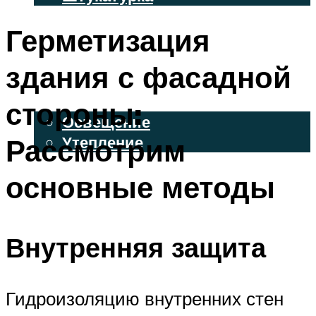
ВЕНТИЛИРУЕМЫЕ ФАСАДЫ
Герметизация
ФАСАДНЫЙ САЙДИНГ
здания с фасадной
ОСВЕЩЕНИЕ И УТЕПЛЕНИЕ
стороны:
Освещение
Рассмотрим
Утепление
ДЕКОР
основные методы
МЕНЮ
Внутренняя защита
Гидроизоляцию внутренних стен