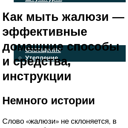
ВЕНТИЛИРУЕМЫЕ ФАСАДЫ
Как мыть жалюзи —
ФАСАДНЫЙ САЙДИНГ
эффективные
ОСВЕЩЕНИЕ И УТЕПЛЕНИЕ
домашние способы
Освещение
и средства,
Утепление
ДЕКОР
инструкции
МЕНЮ
Немного истории
Слово «жалюзи» не склоняется, в