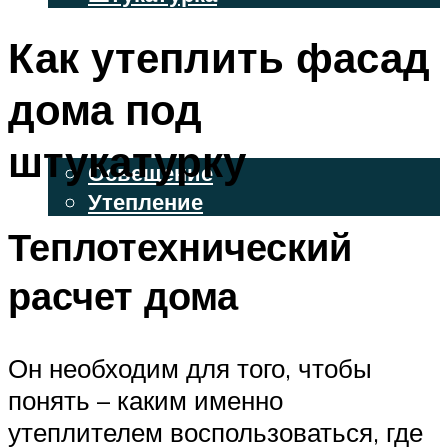
ВЕНТИЛИРУЕМЫЕ ФАСАДЫ
Как утеплить фасад
ФАСАДНЫЙ САЙДИНГ
дома под
ОСВЕЩЕНИЕ И УТЕПЛЕНИЕ
штукатурку
Освещение
Утепление
Теплотехнический
ДЕКОР
расчет дома
МЕНЮ
Он необходим для того, чтобы
понять – каким именно
утеплителем воспользоваться, где