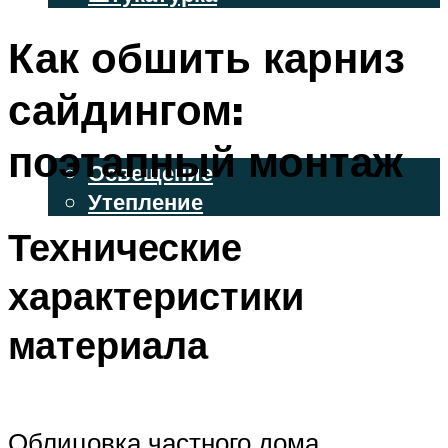
ВЕНТИЛИРУЕМЫЕ ФАСАДЫ
Как обшить карниз
ФАСАДНЫЙ САЙДИНГ
сайдингом:
ОСВЕЩЕНИЕ И УТЕПЛЕНИЕ
поэтапный монтаж
Освещение
Утепление
Технические
ДЕКОР
характеристики
МЕНЮ
материала
Облицовка частного дома