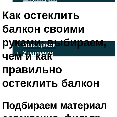
ВЕНТИЛИРУЕМЫЕ ФАСАДЫ
Как остеклить
ФАСАДНЫЙ САЙДИНГ
балкон своими
ОСВЕЩЕНИЕ И УТЕПЛЕНИЕ
руками: выбираем,
Освещение
чем и как
Утепление
ДЕКОР
правильно
остеклить балкон
МЕНЮ
Подбираем материал